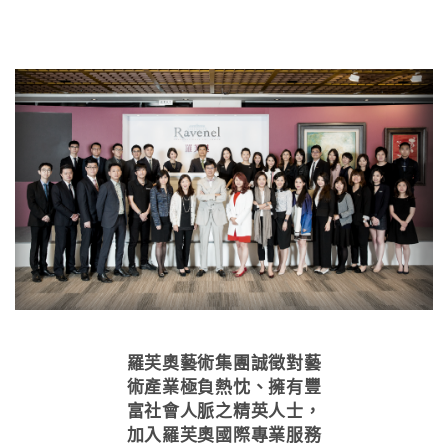
羅芙奧藝術集團誠徵對藝
術產業極負熱忱、擁有豐
富社會人脈之精英人士，
加入羅芙奧國際專業服務