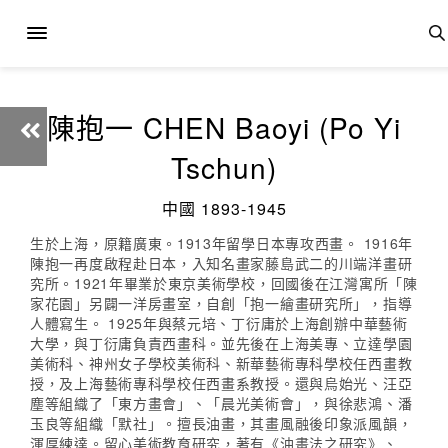
陳抱一 CHEN Baoyi (Po Yi
Tschun)
中國 1893-1945
生於上海，原籍廣東。1913年留學日本專攻西畫。 1916年
陳抱一再度啟程赴日本，入知名畫家藤島武二的川端洋畫研
究所。1921年畢業於東京美術學校，回國後在江灣寓所「陳
家花園」另闢一洋房畫室，自創「抱一繪畫研究所」，指導
人體寫生。 1925年與蔡元培、丁衍庸於上海創辦中華藝術
大學，與丁衍庸負責西畫科。並先後在上海美專、立達學園
美術科、神州女子學校美術科、新華藝術專科學校任西畫教
授，及上海藝術專科學校任西畫系教授。還與烏始光、汪亞
塵等組織了「東方畫會」、「晨光美術會」，與徐悲鴻、潘
玉良等組織「默社」。擅長油畫，其畫風融後印象派風韻，
渾厚練達。留心美術教育研究，著有《油畫法之研究》、