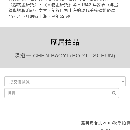
《靜物畫研究》、《人物畫研究》等。1942 年發表〈洋畫
運動過程略記〉文章，記錄民初上海的現代美術運動發展。
1945年7月病逝上海，享年52 歲。
歷屆拍品
陳抱一 CHEN BAOYI (PO YI TSCHUN)
羅芙奧台北2003秋季拍