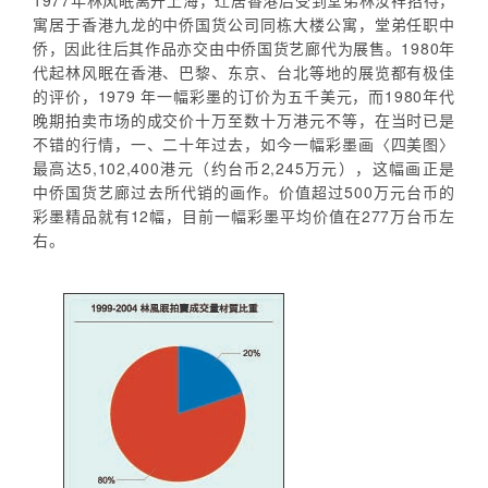
1977年林风眠离开上海，迁居香港后受到堂弟林汝祥招待，
寓居于香港九龙的中侨国货公司同栋大楼公寓，堂弟任职中
侨，因此往后其作品亦交由中侨国货艺廊代为展售。1980年
代起林风眠在香港、巴黎、东京、台北等地的展览都有极佳
的评价，1979 年一幅彩墨的订价为五千美元，而1980年代
晚期拍卖市场的成交价十万至数十万港元不等，在当时已是
不错的行情，一、二十年过去，如今一幅彩墨画〈四美图〉
最高达5,102,400港元（约台币2,245万元），这幅画正是
中侨国货艺廊过去所代销的画作。价值超过500万元台币的
彩墨精品就有12幅，目前一幅彩墨平均价值在277万台币左
右。