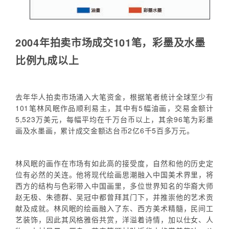
2004年拍卖市场成交101笔，彩墨及水墨
比例九成以上
去年华人拍卖市场涌入大笔资金，根据笔者统计全球至少有
101笔林风眠作品顺利易主，其中有5幅油画，交易金额计
5,523万美元，每幅平均在千万台币以上，其余96笔为彩墨
画及水墨画，累计成交金额达台币2亿6千5百多万元。
林风眠的画作在市场有如此高的接受度，自然和他的历史定
位有必然的关连。他将现代绘画思潮融入中国美术界里，将
西方的结构与色彩带入中国画里，多位世界知名的华裔大师
赵无极、朱德群、吴冠中都曾拜其门下，并推崇他的艺术贡
献及成就。林风眠的绘画融入了东、西方美术精髓，民间工
艺装饰，因此其风格雅俗共赏，洋溢着诗情，加以仕女、人