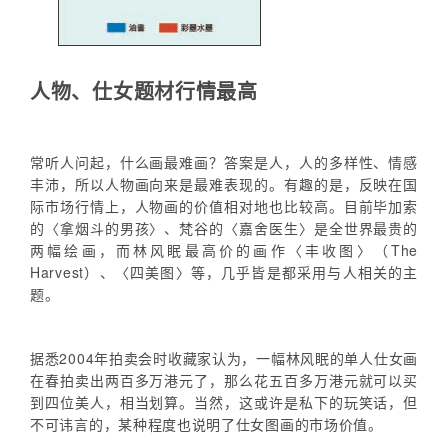
人物、仕女题材行情最高
常听人问起，什么画最难画？答案是人，人的多样性、情感
丰沛，所以人物画向来是最难表现的。有趣的是，反映在国
际市场行情上，人物画的价值相对地也比较高。目前毕加索
的〈拿烟斗的男孩〉、梵谷的〈嘉舍医生〉是全世界最贵的
两幅绘画，而林风眠最高价的画作〈丰收图〉（The
Harvest）、〈四美图〉等，几乎皆是都采用与人相关的主
题。
据悉2004年拍卖会时收藏家认为，一幅林风眠的单人仕女画
在春拍卖出两百多万港元了，那么花五百多万港元就可以买
到四位美人，相当划算。当然，这或许是私下的玩笑话，但
不可讳言的，某种程度也说明了仕女图画的市场价值。