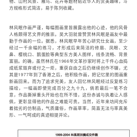
物、山村风景、雁鸟、花卉等题材贴近华人的赏美趣味，斗
方规格形式简洁，易于陈列收藏。
林风眠作画严谨，每幅图画里皆展露出他的心迹，他的风骨
人格颇得艺文界的推崇。吴大羽就曾赞赏林风眠是画友中最
勤于作画的一位。据悉，林风眠早年苦心研究仕女画，至少
经过一千余幅的练习，才形成后来简洁的修眉、凤眼、文
鼻、樱桃口、鹅蛋脸等典型东方美人图样，线条流畅、背景
富丽。的确，虽然林氏在1966年文革抄家时将上千件心血捣
成纸浆毁弃或付之一炬，重获自由之后仍继续创作不辍，尤
其是1977年到了香港之后，他积极作画，把记忆里的图画重
新画回来。而为了追求完美，友人回忆林风眠经过反复练习
描绘，一幅画即使完成百分之九十九，倘若最后一笔不合
意，作品撕掉重头开始也在所不惜，这份赤诚与执着让人感
佩，更彰显得他的作品之难能可贵。当然，近年来坊间充斥
着拙劣的仿制品，气质庸俗，作画草率，简直无法与率真美
形、一气呵成的真迹相提并论。