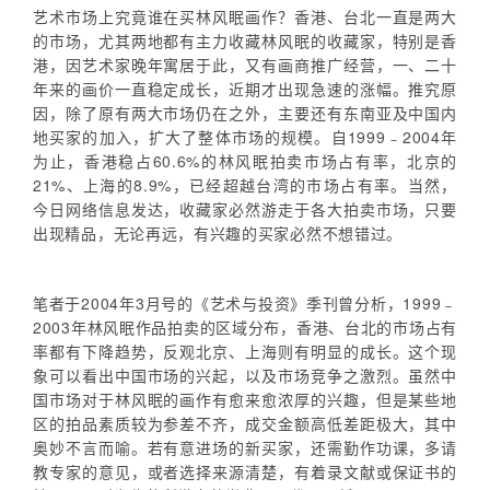
艺术市场上究竟谁在买林风眠画作？香港、台北一直是两大
的市场，尤其两地都有主力收藏林风眠的收藏家，特别是香
港，因艺术家晚年寓居于此，又有画商推广经营，一、二十
年来的画价一直稳定成长，近期才出现急速的涨幅。推究原
因，除了原有两大市场仍在之外，主要还有东南亚及中国内
地买家的加入，扩大了整体市场的规模。自1999﹣2004年
为止，香港稳占60.6%的林风眠拍卖市场占有率，北京的
21%、上海的8.9%，已经超越台湾的市场占有率。当然，
今日网络信息发达，收藏家必然游走于各大拍卖市场，只要
出现精品，无论再远，有兴趣的买家必然不想错过。
笔者于2004年3月号的《艺术与投资》季刊曾分析，1999﹣
2003年林风眠作品拍卖的区域分布，香港、台北的市场占有
率都有下降趋势，反观北京、上海则有明显的成长。这个现
象可以看出中国市场的兴起，以及市场竞争之激烈。虽然中
国市场对于林风眠的画作有愈来愈浓厚的兴趣，但是某些地
区的拍品素质较为参差不齐，成交金额高低差距极大，其中
奥妙不言而喻。若有意进场的新买家，还需勤作功课，多请
教专家的意见，或者选择来源清楚，有着录文献或保证书的