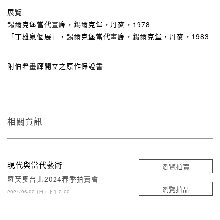
展覽
錫爾克堡當代畫廊，錫爾克堡，丹麥，1978
「丁雄泉個展」，錫爾克堡當代畫廊，錫爾克堡，丹麥，1983
附伯希畫廊開立之原作保證書
相關資訊
現代與當代藝術
瀏覽拍賣
羅芙奧台北2024春季拍賣會
瀏覽拍品
2024/06/02 (日) 下午2:00