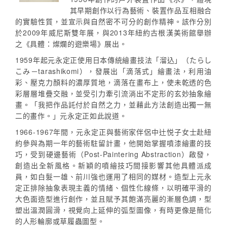
其早期創作以行為藝術、裝置作品互相融合
的實驗性質，並宣示與自然密不可分的創作精神。該作分別
於2009年威尼斯雙年展，與2013年紐約古根漢美術館舉辦
之《具體：燦爛的遊樂場》展出。
1959年起元永定正使用日本傳統繪畫技法「溜込」（たらし
こみ－tarashikomi），發展出「滴落式」繪畫法，利用油
彩、壓克力顏料的濃厚質地，滴落在畫布上，使未乾透的色
彩層層堆疊交融，並受引力牽引流淌出不定形的玄妙抽象繪
畫。「我把作品託付於自然之力，並藉此方法創造出獨一無
二的畫作。」元永定正如此說道。
1966-1967年間，元永定正與藝術家伴侶中辻悦子女士赴紐
約參與為期一年的藝術駐留計畫，他開始掌握噴漆繪畫的技
巧，受到硬邊藝術（Post-Paintering Abstraction）啟發，
創造出全新風格。新穎的噴繪技巧間接影響其他具體派成
員，如白髮一雄、前川強也運用了相同的媒材。造型上元永
定正排除抽象表現主義的情緒、個性化線條，以明確平滑的
大色面造型進行創作，並且賦予其飽滿亮麗的漸層色調，型
塑出溫潤圓滑，視覺向上延伸的弧型圖像，有時更像是簡化
的人形輪廓或草履蟲圖型。