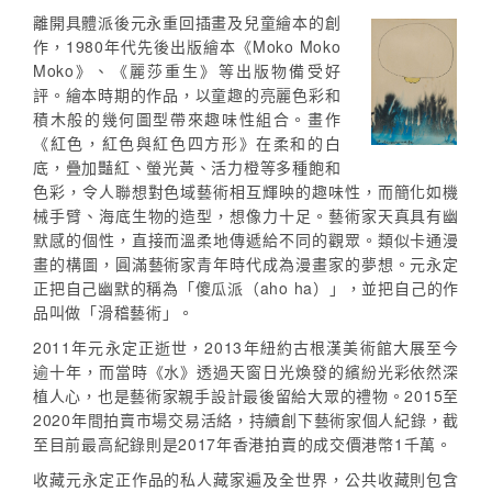
離開具體派後元永重回插畫及兒童繪本的創
作，1980年代先後出版繪本《Moko Moko
Moko》、《麗莎重生》等出版物備受好
評。繪本時期的作品，以童趣的亮麗色彩和
積木般的幾何圖型帶來趣味性組合。畫作
《紅色，紅色與紅色四方形》在柔和的白
底，疊加豔紅、螢光黃、活力橙等多種飽和
色彩，令人聯想對色域藝術相互輝映的趣味性，而簡化如機
械手臂、海底生物的造型，想像力十足。藝術家天真具有幽
默感的個性，直接而溫柔地傳遞給不同的觀眾。類似卡通漫
畫的構圖，圓滿藝術家青年時代成為漫畫家的夢想。元永定
正把自己幽默的稱為「傻瓜派（aho ha）」，並把自己的作
品叫做「滑稽藝術」。
2011年元永定正逝世，2013年紐約古根漢美術館大展至今
逾十年，而當時《水》透過天窗日光煥發的繽紛光彩依然深
植人心，也是藝術家親手設計最後留給大眾的禮物。2015至
2020年間拍賣市場交易活絡，持續創下藝術家個人紀錄，截
至目前最高紀錄則是2017年香港拍賣的成交價港幣1千萬。
收藏元永定正作品的私人藏家遍及全世界，公共收藏則包含