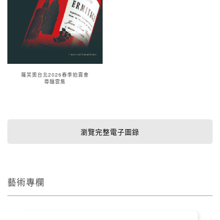
羅芙奧台北2026春季拍賣會
尊釀雲集
瀏覽完整電子圖錄
藝術專欄