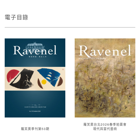
電子目錄
羅芙奧台北2026春季拍賣會
羅芙奧季刊第53期
現代與當代藝術