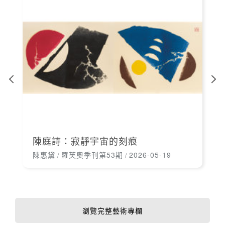
陳庭詩：寂靜宇宙的刻痕
陳惠黛
羅芙奧季刊第53期
2026-05-19
/
/
瀏覽完整藝術專欄